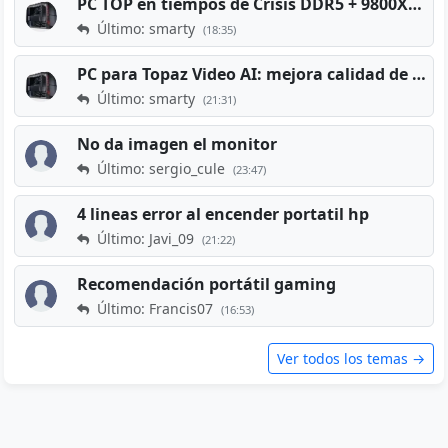
PC TOP en tiempos de Crisis DDR5 + 9800X3D + RTX 5080 [2026][2400€]
Último: smarty
(18:35)
PC para Topaz Video AI: mejora calidad de vídeos viejos
Último: smarty
(21:31)
No da imagen el monitor
Último: sergio_cule
(23:47)
4 lineas error al encender portatil hp
Último: Javi_09
(21:22)
Recomendación portátil gaming
Último: Francis07
(16:53)
Ver todos los temas →