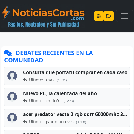
DEBATES RECIENTES EN LA
COMUNIDAD
Consulta qué portatil comprar en cada caso
Último: unax
(19:31)
Nuevo PC, la calentada del año
Último: renito91
(17:23)
acer predator vesta 2 rgb ddrr 60000mhz 32gb x2 16gb
Último: gvngmarcosss
(03:08)