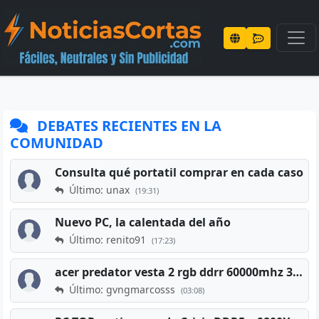
DEBATES RECIENTES EN LA
COMUNIDAD
Consulta qué portatil comprar en cada caso
Último: unax
(19:31)
Nuevo PC, la calentada del año
Último: renito91
(17:23)
acer predator vesta 2 rgb ddrr 60000mhz 32gb x2 16gb
Último: gvngmarcosss
(03:08)