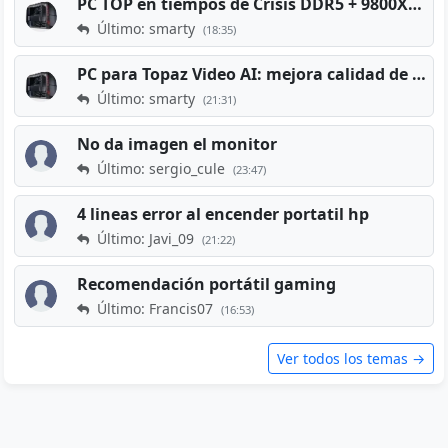
PC TOP en tiempos de Crisis DDR5 + 9800X3D + RTX 5080 [2026][2400€]
Último: smarty
(18:35)
PC para Topaz Video AI: mejora calidad de vídeos viejos
Último: smarty
(21:31)
No da imagen el monitor
Último: sergio_cule
(23:47)
4 lineas error al encender portatil hp
Último: Javi_09
(21:22)
Recomendación portátil gaming
Último: Francis07
(16:53)
Ver todos los temas →