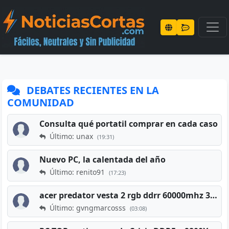
DEBATES RECIENTES EN LA
COMUNIDAD
Consulta qué portatil comprar en cada caso
Último: unax
(19:31)
Nuevo PC, la calentada del año
Último: renito91
(17:23)
acer predator vesta 2 rgb ddrr 60000mhz 32gb x2 16gb
Último: gvngmarcosss
(03:08)