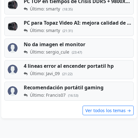
PC TOP en tiempos de Crisis DDR5 + 9800X3D + RTX 5080 [2026][2400€]
Último: smarty
(18:35)
PC para Topaz Video AI: mejora calidad de vídeos viejos
Último: smarty
(21:31)
No da imagen el monitor
Último: sergio_cule
(23:47)
4 lineas error al encender portatil hp
Último: Javi_09
(21:22)
Recomendación portátil gaming
Último: Francis07
(16:53)
Ver todos los temas →