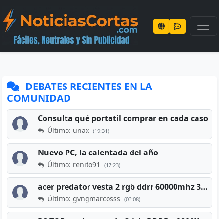
DEBATES RECIENTES EN LA
COMUNIDAD
Consulta qué portatil comprar en cada caso
Último: unax
(19:31)
Nuevo PC, la calentada del año
Último: renito91
(17:23)
acer predator vesta 2 rgb ddrr 60000mhz 32gb x2 16gb
Último: gvngmarcosss
(03:08)