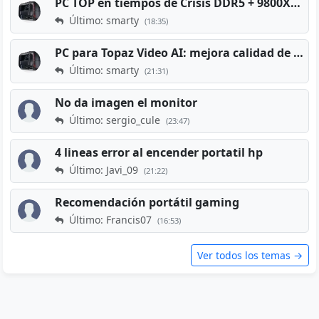
PC TOP en tiempos de Crisis DDR5 + 9800X3D + RTX 5080 [2026][2400€]
Último: smarty
(18:35)
PC para Topaz Video AI: mejora calidad de vídeos viejos
Último: smarty
(21:31)
No da imagen el monitor
Último: sergio_cule
(23:47)
4 lineas error al encender portatil hp
Último: Javi_09
(21:22)
Recomendación portátil gaming
Último: Francis07
(16:53)
Ver todos los temas →