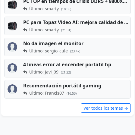
PC TOP en tiempos de Crisis DDR5 + 9800X3D + RTX 5080 [2026][2400€]
Último: smarty
(18:35)
PC para Topaz Video AI: mejora calidad de vídeos viejos
Último: smarty
(21:31)
No da imagen el monitor
Último: sergio_cule
(23:47)
4 lineas error al encender portatil hp
Último: Javi_09
(21:22)
Recomendación portátil gaming
Último: Francis07
(16:53)
Ver todos los temas →