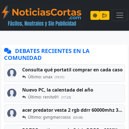
DEBATES RECIENTES EN LA
COMUNIDAD
Consulta qué portatil comprar en cada caso
Último: unax
(19:31)
Nuevo PC, la calentada del año
Último: renito91
(17:23)
acer predator vesta 2 rgb ddrr 60000mhz 32gb x2 16gb
Último: gvngmarcosss
(03:08)