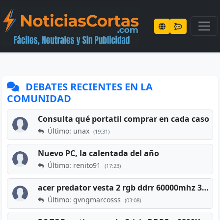
DEBATES RECIENTES EN LA
COMUNIDAD
Consulta qué portatil comprar en cada caso
Último: unax
(19:31)
Nuevo PC, la calentada del año
Último: renito91
(17:23)
acer predator vesta 2 rgb ddrr 60000mhz 32gb x2 16gb
Último: gvngmarcosss
(03:08)