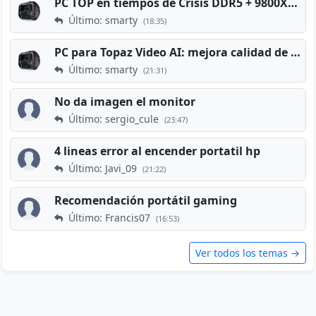
PC TOP en tiempos de Crisis DDR5 + 9800X3D + RTX 5080 [2026][2400€]
Último: smarty
(18:35)
PC para Topaz Video AI: mejora calidad de vídeos viejos
Último: smarty
(21:31)
No da imagen el monitor
Último: sergio_cule
(23:47)
4 lineas error al encender portatil hp
Último: Javi_09
(21:22)
Recomendación portátil gaming
Último: Francis07
(16:53)
Ver todos los temas →