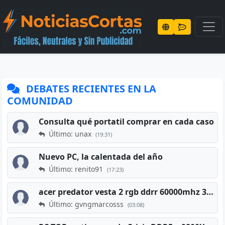
DEBATES RECIENTES EN LA
COMUNIDAD
Consulta qué portatil comprar en cada caso
Último: unax
(19:31)
Nuevo PC, la calentada del año
Último: renito91
(17:23)
acer predator vesta 2 rgb ddrr 60000mhz 32gb x2 16gb
Último: gvngmarcosss
(03:08)