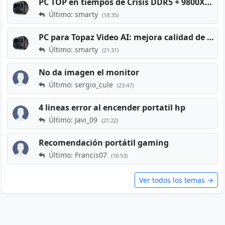
PC TOP en tiempos de Crisis DDR5 + 9800X3D + RTX 5080 [2026][2400€]
Último: smarty
(18:35)
PC para Topaz Video AI: mejora calidad de vídeos viejos
Último: smarty
(21:31)
No da imagen el monitor
Último: sergio_cule
(23:47)
4 lineas error al encender portatil hp
Último: Javi_09
(21:22)
Recomendación portátil gaming
Último: Francis07
(16:53)
Ver todos los temas →