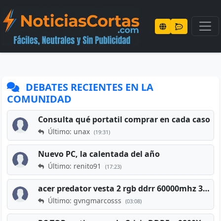
DEBATES RECIENTES EN LA
COMUNIDAD
Consulta qué portatil comprar en cada caso
Último: unax
(19:31)
Nuevo PC, la calentada del año
Último: renito91
(17:23)
acer predator vesta 2 rgb ddrr 60000mhz 32gb x2 16gb
Último: gvngmarcosss
(03:08)