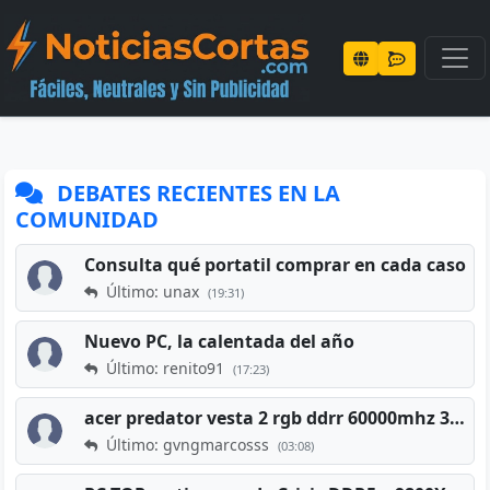
DEBATES RECIENTES EN LA
COMUNIDAD
Consulta qué portatil comprar en cada caso
Último: unax
(19:31)
Nuevo PC, la calentada del año
Último: renito91
(17:23)
acer predator vesta 2 rgb ddrr 60000mhz 32gb x2 16gb
Último: gvngmarcosss
(03:08)