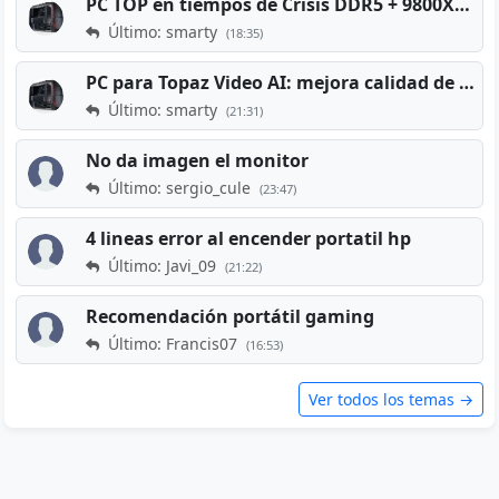
PC TOP en tiempos de Crisis DDR5 + 9800X3D + RTX 5080 [2026][2400€]
Último: smarty
(18:35)
PC para Topaz Video AI: mejora calidad de vídeos viejos
Último: smarty
(21:31)
No da imagen el monitor
Último: sergio_cule
(23:47)
4 lineas error al encender portatil hp
Último: Javi_09
(21:22)
Recomendación portátil gaming
Último: Francis07
(16:53)
Ver todos los temas →