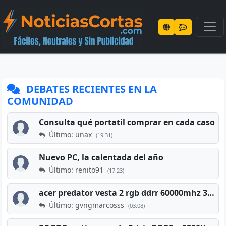
DEBATES RECIENTES EN LA
COMUNIDAD
Consulta qué portatil comprar en cada caso
Último: unax
(19:31)
Nuevo PC, la calentada del año
Último: renito91
(17:23)
acer predator vesta 2 rgb ddrr 60000mhz 32gb x2 16gb
Último: gvngmarcosss
(03:08)