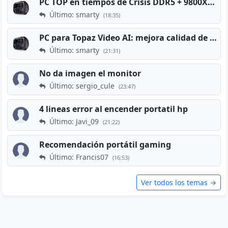
PC TOP en tiempos de Crisis DDR5 + 9800X3D + RTX 5080 [2026][2400€]
Último: smarty
(18:35)
PC para Topaz Video AI: mejora calidad de vídeos viejos
Último: smarty
(21:31)
No da imagen el monitor
Último: sergio_cule
(23:47)
4 lineas error al encender portatil hp
Último: Javi_09
(21:22)
Recomendación portátil gaming
Último: Francis07
(16:53)
Ver todos los temas →