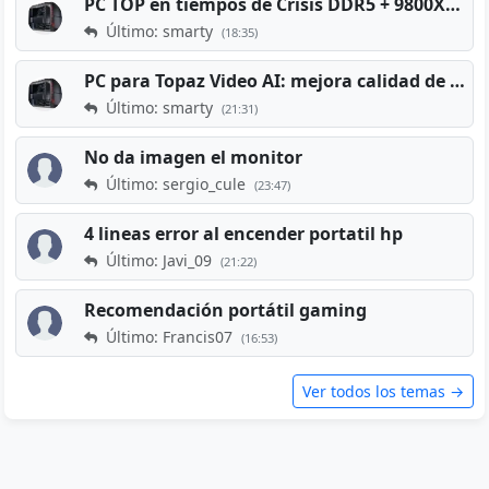
PC TOP en tiempos de Crisis DDR5 + 9800X3D + RTX 5080 [2026][2400€]
Último: smarty
(18:35)
PC para Topaz Video AI: mejora calidad de vídeos viejos
Último: smarty
(21:31)
No da imagen el monitor
Último: sergio_cule
(23:47)
4 lineas error al encender portatil hp
Último: Javi_09
(21:22)
Recomendación portátil gaming
Último: Francis07
(16:53)
Ver todos los temas →