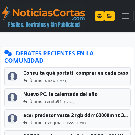
DEBATES RECIENTES EN LA
COMUNIDAD
Consulta qué portatil comprar en cada caso
Último: unax
(19:31)
Nuevo PC, la calentada del año
Último: renito91
(17:23)
acer predator vesta 2 rgb ddrr 60000mhz 32gb x2 16gb
Último: gvngmarcosss
(03:08)