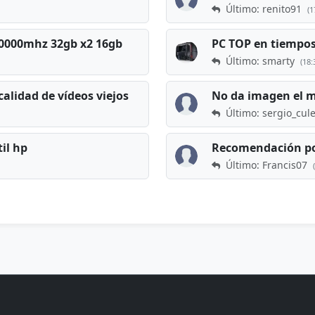
Último: renito91
(1
 60000mhz 32gb x2 16gb
Último: smarty
(18:
calidad de vídeos viejos
No da imagen el 
Último: sergio_cul
til hp
Recomendación po
Último: Francis07