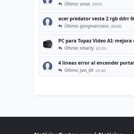
Último: unax
(19:31)
acer predator vesta 2 rgb ddrr
Último: gvngmarcosss
(03:08)
PC para Topaz Video AI: mejora 
Último: smarty
(21:31)
4 lineas error al encender porta
Último: Javi_09
(21:22)