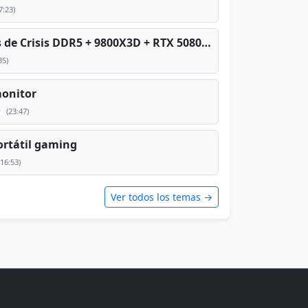
7:23)
PC TOP en tiempos de Crisis DDR5 + 9800X3D + RTX 5080 [2026][2400€]
35)
monitor
e
(23:47)
rtátil gaming
(16:53)
Ver todos los temas →