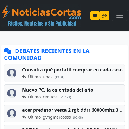
DEBATES RECIENTES EN LA
COMUNIDAD
Consulta qué portatil comprar en cada caso
Último: unax
(19:31)
Nuevo PC, la calentada del año
Último: renito91
(17:23)
acer predator vesta 2 rgb ddrr 60000mhz 32gb x2 16gb
Último: gvngmarcosss
(03:08)