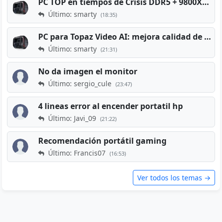
PC TOP en tiempos de Crisis DDR5 + 9800X3D + RTX 5080 [2026][2400€]
Último: smarty
(18:35)
PC para Topaz Video AI: mejora calidad de vídeos viejos
Último: smarty
(21:31)
No da imagen el monitor
Último: sergio_cule
(23:47)
4 lineas error al encender portatil hp
Último: Javi_09
(21:22)
Recomendación portátil gaming
Último: Francis07
(16:53)
Ver todos los temas →