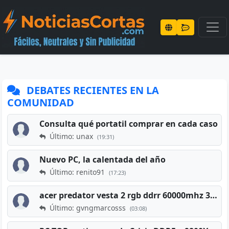
DEBATES RECIENTES EN LA
COMUNIDAD
Consulta qué portatil comprar en cada caso
Último: unax
(19:31)
Nuevo PC, la calentada del año
Último: renito91
(17:23)
acer predator vesta 2 rgb ddrr 60000mhz 32gb x2 16gb
Último: gvngmarcosss
(03:08)