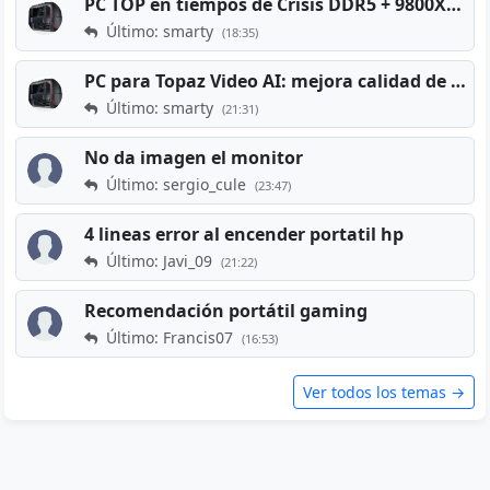
PC TOP en tiempos de Crisis DDR5 + 9800X3D + RTX 5080 [2026][2400€]
Último: smarty
(18:35)
PC para Topaz Video AI: mejora calidad de vídeos viejos
Último: smarty
(21:31)
No da imagen el monitor
Último: sergio_cule
(23:47)
4 lineas error al encender portatil hp
Último: Javi_09
(21:22)
Recomendación portátil gaming
Último: Francis07
(16:53)
Ver todos los temas →