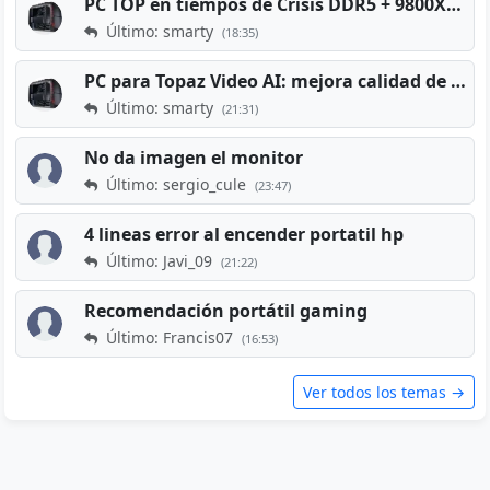
PC TOP en tiempos de Crisis DDR5 + 9800X3D + RTX 5080 [2026][2400€]
Último: smarty
(18:35)
PC para Topaz Video AI: mejora calidad de vídeos viejos
Último: smarty
(21:31)
No da imagen el monitor
Último: sergio_cule
(23:47)
4 lineas error al encender portatil hp
Último: Javi_09
(21:22)
Recomendación portátil gaming
Último: Francis07
(16:53)
Ver todos los temas →