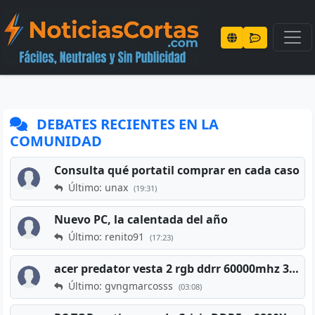
DEBATES RECIENTES EN LA
COMUNIDAD
Consulta qué portatil comprar en cada caso
Último: unax
(19:31)
Nuevo PC, la calentada del año
Último: renito91
(17:23)
acer predator vesta 2 rgb ddrr 60000mhz 32gb x2 16gb
Último: gvngmarcosss
(03:08)