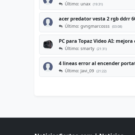
Último: unax
(19:31)
acer predator vesta 2 rgb ddrr
Último: gvngmarcosss
(03:08)
PC para Topaz Video AI: mejora 
Último: smarty
(21:31)
4 lineas error al encender porta
Último: Javi_09
(21:22)