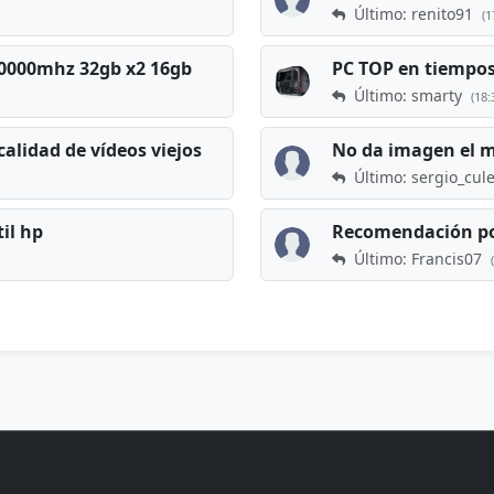
Último: renito91
(1
 60000mhz 32gb x2 16gb
Último: smarty
(18:
calidad de vídeos viejos
No da imagen el 
Último: sergio_cul
til hp
Recomendación po
Último: Francis07