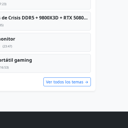
7:23)
PC TOP en tiempos de Crisis DDR5 + 9800X3D + RTX 5080 [2026][2400€]
35)
monitor
e
(23:47)
rtátil gaming
(16:53)
Ver todos los temas →