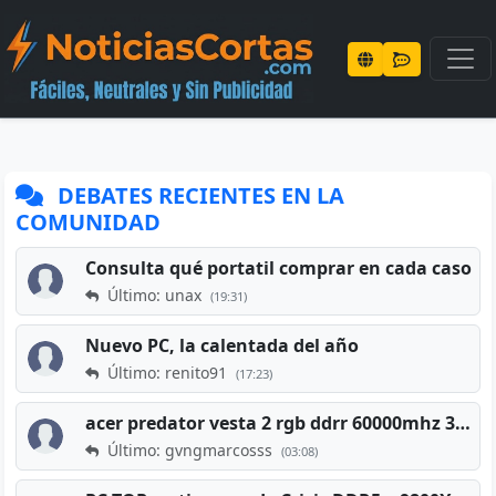
DEBATES RECIENTES EN LA
COMUNIDAD
Consulta qué portatil comprar en cada caso
Último: unax
(19:31)
Nuevo PC, la calentada del año
Último: renito91
(17:23)
acer predator vesta 2 rgb ddrr 60000mhz 32gb x2 16gb
Último: gvngmarcosss
(03:08)