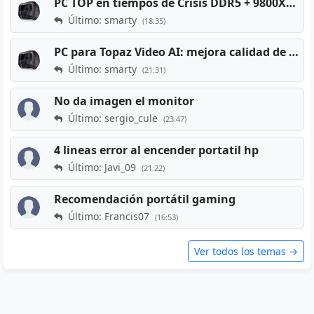
PC TOP en tiempos de Crisis DDR5 + 9800X3D + RTX 5080 [2026][2400€]
Último: smarty
(18:35)
PC para Topaz Video AI: mejora calidad de vídeos viejos
Último: smarty
(21:31)
No da imagen el monitor
Último: sergio_cule
(23:47)
4 lineas error al encender portatil hp
Último: Javi_09
(21:22)
Recomendación portátil gaming
Último: Francis07
(16:53)
Ver todos los temas →