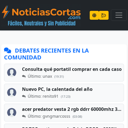
DEBATES RECIENTES EN LA
COMUNIDAD
Consulta qué portatil comprar en cada caso
Último: unax
(19:31)
Nuevo PC, la calentada del año
Último: renito91
(17:23)
acer predator vesta 2 rgb ddrr 60000mhz 32gb x2 16gb
Último: gvngmarcosss
(03:08)