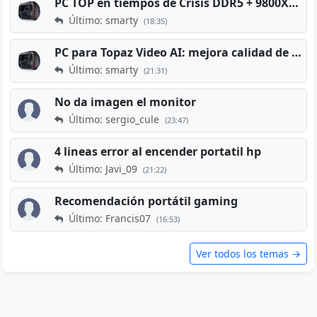
PC TOP en tiempos de Crisis DDR5 + 9800X3D + RTX 5080 [2026][2400€]
Último: smarty
(18:35)
PC para Topaz Video AI: mejora calidad de vídeos viejos
Último: smarty
(21:31)
No da imagen el monitor
Último: sergio_cule
(23:47)
4 lineas error al encender portatil hp
Último: Javi_09
(21:22)
Recomendación portátil gaming
Último: Francis07
(16:53)
Ver todos los temas →