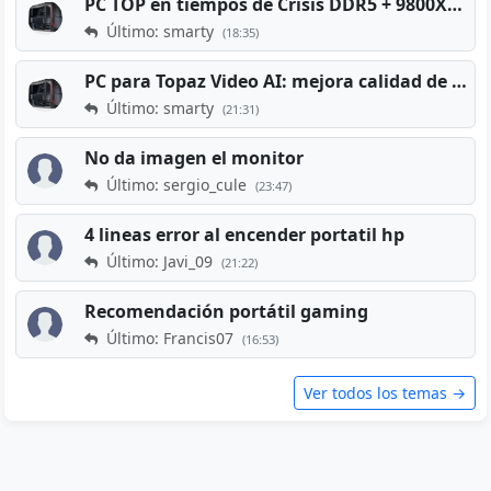
PC TOP en tiempos de Crisis DDR5 + 9800X3D + RTX 5080 [2026][2400€]
Último: smarty
(18:35)
PC para Topaz Video AI: mejora calidad de vídeos viejos
Último: smarty
(21:31)
No da imagen el monitor
Último: sergio_cule
(23:47)
4 lineas error al encender portatil hp
Último: Javi_09
(21:22)
Recomendación portátil gaming
Último: Francis07
(16:53)
Ver todos los temas →