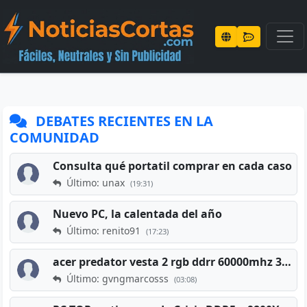
DEBATES RECIENTES EN LA
COMUNIDAD
Consulta qué portatil comprar en cada caso
Último: unax
(19:31)
Nuevo PC, la calentada del año
Último: renito91
(17:23)
acer predator vesta 2 rgb ddrr 60000mhz 32gb x2 16gb
Último: gvngmarcosss
(03:08)