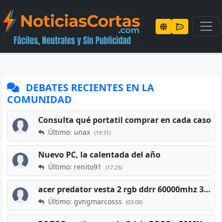
DEBATES RECIENTES EN LA
COMUNIDAD
Consulta qué portatil comprar en cada caso
Último: unax
(19:31)
Nuevo PC, la calentada del año
Último: renito91
(17:23)
acer predator vesta 2 rgb ddrr 60000mhz 32gb x2 16gb
Último: gvngmarcosss
(03:08)