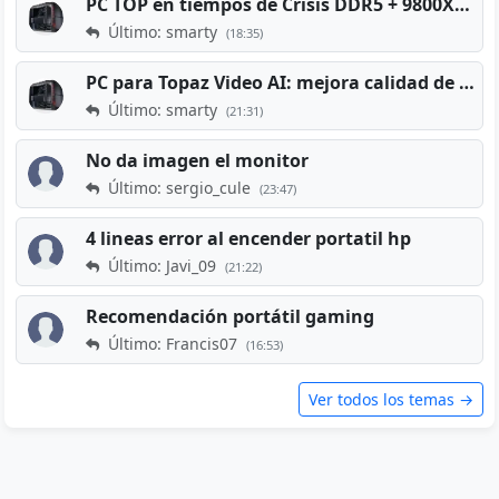
PC TOP en tiempos de Crisis DDR5 + 9800X3D + RTX 5080 [2026][2400€]
Último: smarty
(18:35)
PC para Topaz Video AI: mejora calidad de vídeos viejos
Último: smarty
(21:31)
No da imagen el monitor
Último: sergio_cule
(23:47)
4 lineas error al encender portatil hp
Último: Javi_09
(21:22)
Recomendación portátil gaming
Último: Francis07
(16:53)
Ver todos los temas →