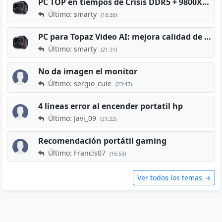
PC TOP en tiempos de Crisis DDR5 + 9800X3D + RTX 5080 [2026][2400€]
Último: smarty
(18:35)
PC para Topaz Video AI: mejora calidad de vídeos viejos
Último: smarty
(21:31)
No da imagen el monitor
Último: sergio_cule
(23:47)
4 lineas error al encender portatil hp
Último: Javi_09
(21:22)
Recomendación portátil gaming
Último: Francis07
(16:53)
Ver todos los temas →