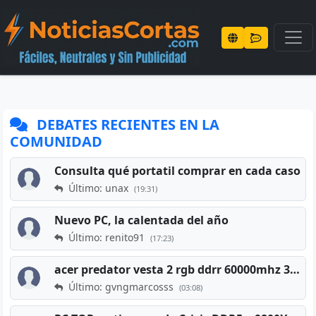
DEBATES RECIENTES EN LA
COMUNIDAD
Consulta qué portatil comprar en cada caso
Último: unax
(19:31)
Nuevo PC, la calentada del año
Último: renito91
(17:23)
acer predator vesta 2 rgb ddrr 60000mhz 32gb x2 16gb
Último: gvngmarcosss
(03:08)