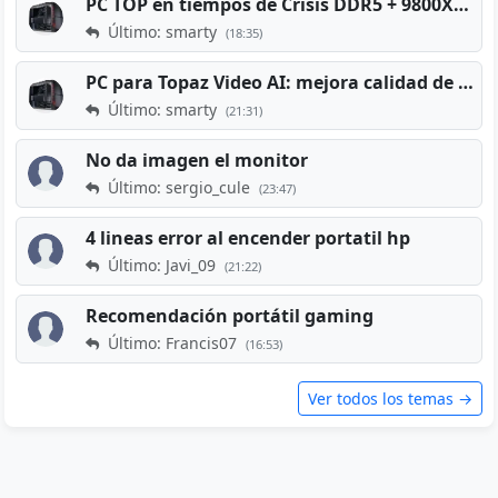
PC TOP en tiempos de Crisis DDR5 + 9800X3D + RTX 5080 [2026][2400€]
Último: smarty
(18:35)
PC para Topaz Video AI: mejora calidad de vídeos viejos
Último: smarty
(21:31)
No da imagen el monitor
Último: sergio_cule
(23:47)
4 lineas error al encender portatil hp
Último: Javi_09
(21:22)
Recomendación portátil gaming
Último: Francis07
(16:53)
Ver todos los temas →