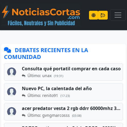
DEBATES RECIENTES EN LA
COMUNIDAD
Consulta qué portatil comprar en cada caso
Último: unax
(19:31)
Nuevo PC, la calentada del año
Último: renito91
(17:23)
acer predator vesta 2 rgb ddrr 60000mhz 32gb x2 16gb
Último: gvngmarcosss
(03:08)