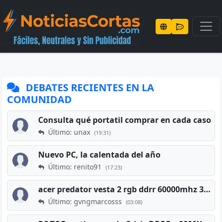
DEBATES RECIENTES EN LA
COMUNIDAD
Consulta qué portatil comprar en cada caso
Último: unax
(19:31)
Nuevo PC, la calentada del año
Último: renito91
(17:23)
acer predator vesta 2 rgb ddrr 60000mhz 32gb x2 16gb
Último: gvngmarcosss
(03:08)