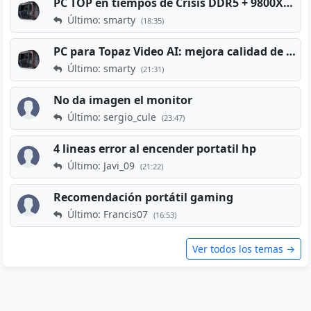
PC TOP en tiempos de Crisis DDR5 + 9800X3D + RTX 5080 [2026][2400€]
Último: smarty
(18:35)
PC para Topaz Video AI: mejora calidad de vídeos viejos
Último: smarty
(21:31)
No da imagen el monitor
Último: sergio_cule
(23:47)
4 lineas error al encender portatil hp
Último: Javi_09
(21:22)
Recomendación portátil gaming
Último: Francis07
(16:53)
Ver todos los temas →