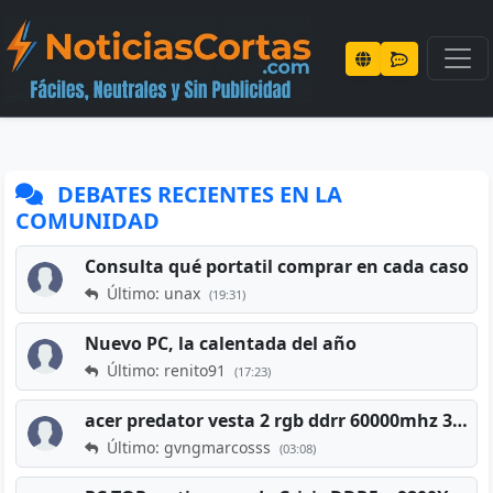
DEBATES RECIENTES EN LA
COMUNIDAD
Consulta qué portatil comprar en cada caso
Último: unax
(19:31)
Nuevo PC, la calentada del año
Último: renito91
(17:23)
acer predator vesta 2 rgb ddrr 60000mhz 32gb x2 16gb
Último: gvngmarcosss
(03:08)