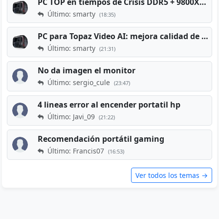
PC TOP en tiempos de Crisis DDR5 + 9800X3D + RTX 5080 [2026][2400€]
Último: smarty
(18:35)
PC para Topaz Video AI: mejora calidad de vídeos viejos
Último: smarty
(21:31)
No da imagen el monitor
Último: sergio_cule
(23:47)
4 lineas error al encender portatil hp
Último: Javi_09
(21:22)
Recomendación portátil gaming
Último: Francis07
(16:53)
Ver todos los temas →