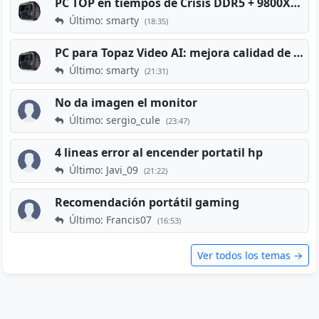
PC TOP en tiempos de Crisis DDR5 + 9800X3D + RTX 5080 [2026][2400€]
Último: smarty
(18:35)
PC para Topaz Video AI: mejora calidad de vídeos viejos
Último: smarty
(21:31)
No da imagen el monitor
Último: sergio_cule
(23:47)
4 lineas error al encender portatil hp
Último: Javi_09
(21:22)
Recomendación portátil gaming
Último: Francis07
(16:53)
Ver todos los temas →