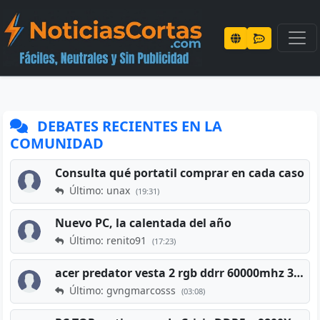
DEBATES RECIENTES EN LA
COMUNIDAD
Consulta qué portatil comprar en cada caso
Último: unax
(19:31)
Nuevo PC, la calentada del año
Último: renito91
(17:23)
acer predator vesta 2 rgb ddrr 60000mhz 32gb x2 16gb
Último: gvngmarcosss
(03:08)