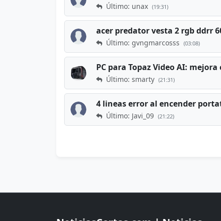
Último: unax
(19:31)
acer predator vesta 2 rgb ddrr
Último: gvngmarcosss
(03:08)
PC para Topaz Video AI: mejora 
Último: smarty
(21:31)
4 lineas error al encender porta
Último: Javi_09
(21:22)