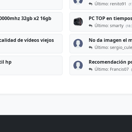
Último: renito91
(1
 60000mhz 32gb x2 16gb
Último: smarty
(18:
calidad de vídeos viejos
No da imagen el 
Último: sergio_cul
til hp
Recomendación po
Último: Francis07