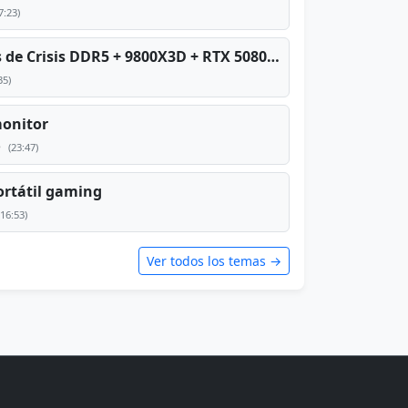
7:23)
PC TOP en tiempos de Crisis DDR5 + 9800X3D + RTX 5080 [2026][2400€]
35)
monitor
e
(23:47)
rtátil gaming
(16:53)
Ver todos los temas →