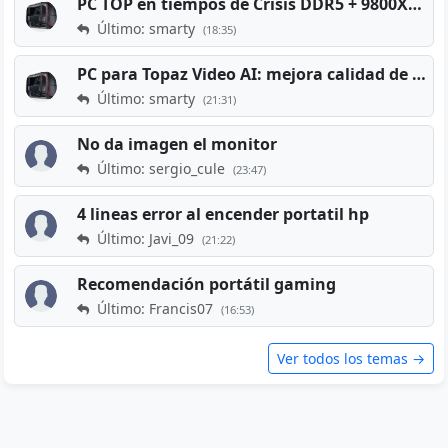
PC TOP en tiempos de Crisis DDR5 + 9800X3D + RTX 5080 [2026][2400€]
Último: smarty
(18:35)
PC para Topaz Video AI: mejora calidad de vídeos viejos
Último: smarty
(21:31)
No da imagen el monitor
Último: sergio_cule
(23:47)
4 lineas error al encender portatil hp
Último: Javi_09
(21:22)
Recomendación portátil gaming
Último: Francis07
(16:53)
Ver todos los temas →