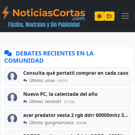
DEBATES RECIENTES EN LA
COMUNIDAD
Consulta qué portatil comprar en cada caso
Último: unax
(19:31)
Nuevo PC, la calentada del año
Último: renito91
(17:23)
acer predator vesta 2 rgb ddrr 60000mhz 32gb x2 16gb
Último: gvngmarcosss
(03:08)