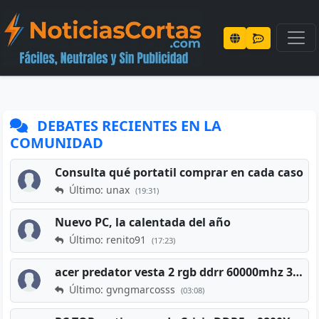
DEBATES RECIENTES EN LA
COMUNIDAD
Consulta qué portatil comprar en cada caso
Último: unax
(19:31)
Nuevo PC, la calentada del año
Último: renito91
(17:23)
acer predator vesta 2 rgb ddrr 60000mhz 32gb x2 16gb
Último: gvngmarcosss
(03:08)