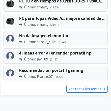
PC TOP en tiempos de Crisis DDR5 + 9800X3D + RTX 5080 [2026][2400€]
Último: smarty
(18:35)
PC para Topaz Video AI: mejora calidad de vídeos viejos
Último: smarty
(21:31)
No da imagen el monitor
Último: sergio_cule
(23:47)
4 lineas error al encender portatil hp
Último: Javi_09
(21:22)
Recomendación portátil gaming
Último: Francis07
(16:53)
Ver todos los temas →