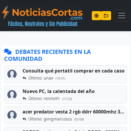
DEBATES RECIENTES EN LA
COMUNIDAD
Consulta qué portatil comprar en cada caso
Último: unax
(19:31)
Nuevo PC, la calentada del año
Último: renito91
(17:23)
acer predator vesta 2 rgb ddrr 60000mhz 32gb x2 16gb
Último: gvngmarcosss
(03:08)