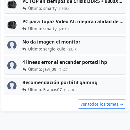
PC TOP en tiempos de Crisis DDR5 + 9800X3D + RTX 5080 [2026][2400€]
Último: smarty
(18:35)
PC para Topaz Video AI: mejora calidad de vídeos viejos
Último: smarty
(21:31)
No da imagen el monitor
Último: sergio_cule
(23:47)
4 lineas error al encender portatil hp
Último: Javi_09
(21:22)
Recomendación portátil gaming
Último: Francis07
(16:53)
Ver todos los temas →