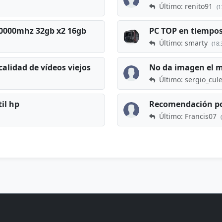
Último: renito91
(1
 60000mhz 32gb x2 16gb
Último: smarty
(18:
calidad de vídeos viejos
No da imagen el 
Último: sergio_cul
til hp
Recomendación po
Último: Francis07