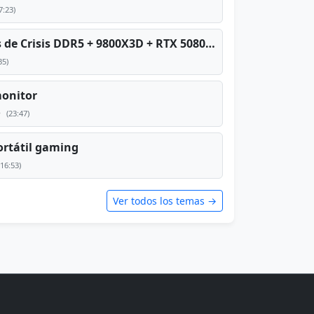
7:23)
PC TOP en tiempos de Crisis DDR5 + 9800X3D + RTX 5080 [2026][2400€]
35)
monitor
e
(23:47)
rtátil gaming
(16:53)
Ver todos los temas →