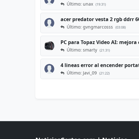
Último: unax
(19:31)
acer predator vesta 2 rgb ddrr
Último: gvngmarcosss
(03:08)
PC para Topaz Video AI: mejora 
Último: smarty
(21:31)
4 lineas error al encender porta
Último: Javi_09
(21:22)