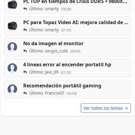
PC TOP en tiempos de Crisis DDR5 + 9800X3D + RTX 5080 [2026][2400€]
Último: smarty
(18:35)
PC para Topaz Video AI: mejora calidad de vídeos viejos
Último: smarty
(21:31)
No da imagen el monitor
Último: sergio_cule
(23:47)
4 lineas error al encender portatil hp
Último: Javi_09
(21:22)
Recomendación portátil gaming
Último: Francis07
(16:53)
Ver todos los temas →