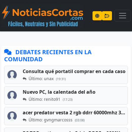
DEBATES RECIENTES EN LA
COMUNIDAD
Consulta qué portatil comprar en cada caso
Último: unax
(19:31)
Nuevo PC, la calentada del año
Último: renito91
(17:23)
acer predator vesta 2 rgb ddrr 60000mhz 32gb x2 16gb
Último: gvngmarcosss
(03:08)