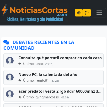
DEBATES RECIENTES EN LA
COMUNIDAD
Consulta qué portatil comprar en cada caso
Último: unax
(19:31)
Nuevo PC, la calentada del año
Último: renito91
(17:23)
acer predator vesta 2 rgb ddrr 60000mhz 32gb x2 16gb
Último: gvngmarcosss
(03:08)