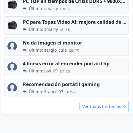
PC TOP en tiempos de Crisis DDR5 + 9800X3D + RTX 5080 [2026][2400€]
Último: smarty
(18:35)
PC para Topaz Video AI: mejora calidad de vídeos viejos
Último: smarty
(21:31)
No da imagen el monitor
Último: sergio_cule
(23:47)
4 lineas error al encender portatil hp
Último: Javi_09
(21:22)
Recomendación portátil gaming
Último: Francis07
(16:53)
Ver todos los temas →