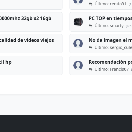
Último: renito91
(1
 60000mhz 32gb x2 16gb
Último: smarty
(18:
calidad de vídeos viejos
No da imagen el 
Último: sergio_cul
til hp
Recomendación po
Último: Francis07