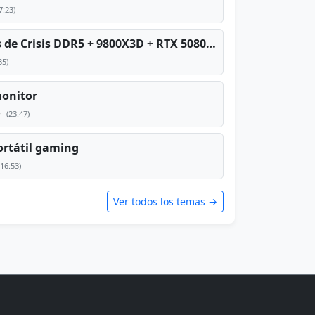
7:23)
PC TOP en tiempos de Crisis DDR5 + 9800X3D + RTX 5080 [2026][2400€]
35)
monitor
e
(23:47)
rtátil gaming
(16:53)
Ver todos los temas →