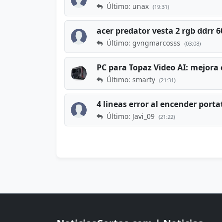
Último: unax
(19:31)
acer predator vesta 2 rgb ddrr
Último: gvngmarcosss
(03:08)
PC para Topaz Video AI: mejora 
Último: smarty
(21:31)
4 lineas error al encender porta
Último: Javi_09
(21:22)