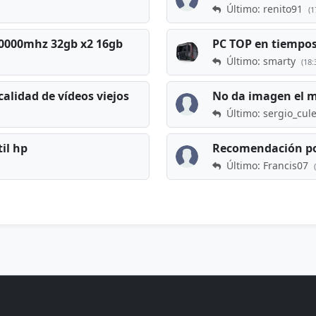
Último: renito91
(1
 60000mhz 32gb x2 16gb
Último: smarty
(18:
calidad de vídeos viejos
No da imagen el 
Último: sergio_cul
til hp
Recomendación po
Último: Francis07