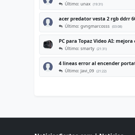
Último: unax
(19:31)
acer predator vesta 2 rgb ddrr
Último: gvngmarcosss
(03:08)
PC para Topaz Video AI: mejora 
Último: smarty
(21:31)
4 lineas error al encender porta
Último: Javi_09
(21:22)