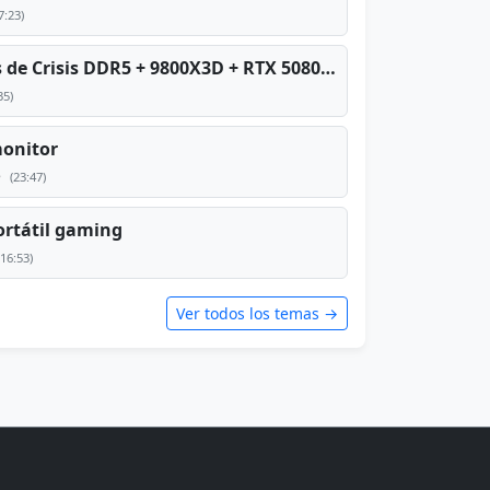
7:23)
PC TOP en tiempos de Crisis DDR5 + 9800X3D + RTX 5080 [2026][2400€]
35)
monitor
e
(23:47)
rtátil gaming
(16:53)
Ver todos los temas →