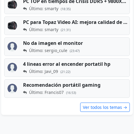
PC TOP en tiempos de Crisis DDR5 + 9800X3D + RTX 5080 [2026][2400€]
Último: smarty
(18:35)
PC para Topaz Video AI: mejora calidad de vídeos viejos
Último: smarty
(21:31)
No da imagen el monitor
Último: sergio_cule
(23:47)
4 lineas error al encender portatil hp
Último: Javi_09
(21:22)
Recomendación portátil gaming
Último: Francis07
(16:53)
Ver todos los temas →