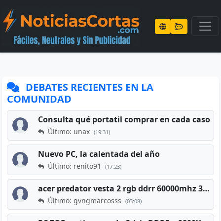
DEBATES RECIENTES EN LA
COMUNIDAD
Consulta qué portatil comprar en cada caso
Último: unax
(19:31)
Nuevo PC, la calentada del año
Último: renito91
(17:23)
acer predator vesta 2 rgb ddrr 60000mhz 32gb x2 16gb
Último: gvngmarcosss
(03:08)