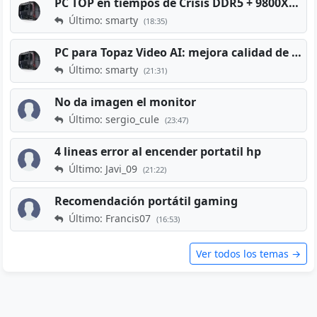
PC TOP en tiempos de Crisis DDR5 + 9800X3D + RTX 5080 [2026][2400€]
Último: smarty
(18:35)
PC para Topaz Video AI: mejora calidad de vídeos viejos
Último: smarty
(21:31)
No da imagen el monitor
Último: sergio_cule
(23:47)
4 lineas error al encender portatil hp
Último: Javi_09
(21:22)
Recomendación portátil gaming
Último: Francis07
(16:53)
Ver todos los temas →