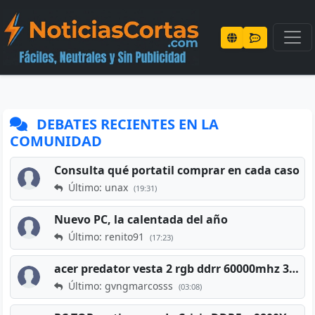
DEBATES RECIENTES EN LA
COMUNIDAD
Consulta qué portatil comprar en cada caso
Último: unax
(19:31)
Nuevo PC, la calentada del año
Último: renito91
(17:23)
acer predator vesta 2 rgb ddrr 60000mhz 32gb x2 16gb
Último: gvngmarcosss
(03:08)