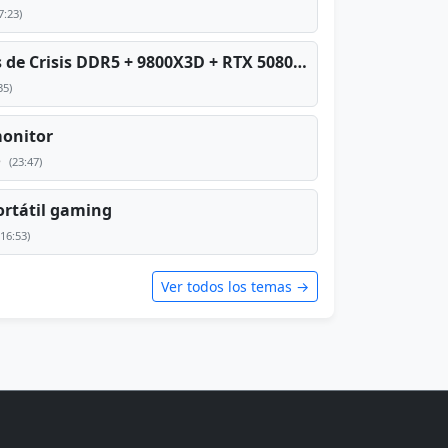
7:23)
PC TOP en tiempos de Crisis DDR5 + 9800X3D + RTX 5080 [2026][2400€]
35)
monitor
e
(23:47)
rtátil gaming
(16:53)
Ver todos los temas →