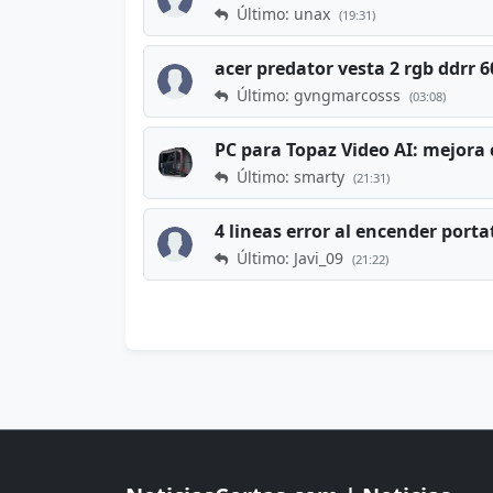
Último: unax
(19:31)
acer predator vesta 2 rgb ddrr
Último: gvngmarcosss
(03:08)
PC para Topaz Video AI: mejora 
Último: smarty
(21:31)
4 lineas error al encender porta
Último: Javi_09
(21:22)