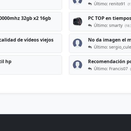
Último: renito91
(1
 60000mhz 32gb x2 16gb
Último: smarty
(18:
calidad de vídeos viejos
No da imagen el 
Último: sergio_cul
til hp
Recomendación po
Último: Francis07