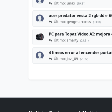
Último: unax
(19:31)
acer predator vesta 2 rgb ddrr
Último: gvngmarcosss
(03:08)
PC para Topaz Video AI: mejora 
Último: smarty
(21:31)
4 lineas error al encender porta
Último: Javi_09
(21:22)