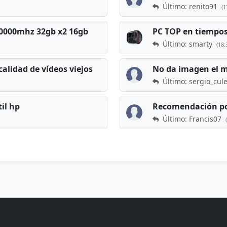
Último: renito91
(1
 60000mhz 32gb x2 16gb
Último: smarty
(18:
calidad de vídeos viejos
No da imagen el 
Último: sergio_cul
til hp
Recomendación po
Último: Francis07