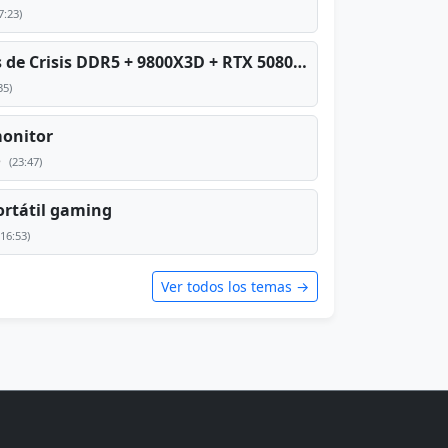
7:23)
PC TOP en tiempos de Crisis DDR5 + 9800X3D + RTX 5080 [2026][2400€]
35)
monitor
e
(23:47)
rtátil gaming
(16:53)
Ver todos los temas →