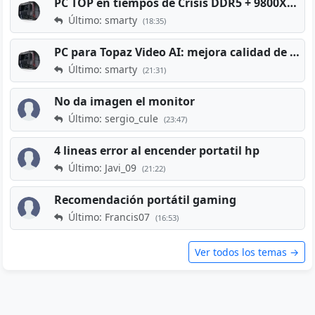
PC TOP en tiempos de Crisis DDR5 + 9800X3D + RTX 5080 [2026][2400€]
Último: smarty
(18:35)
PC para Topaz Video AI: mejora calidad de vídeos viejos
Último: smarty
(21:31)
No da imagen el monitor
Último: sergio_cule
(23:47)
4 lineas error al encender portatil hp
Último: Javi_09
(21:22)
Recomendación portátil gaming
Último: Francis07
(16:53)
Ver todos los temas →