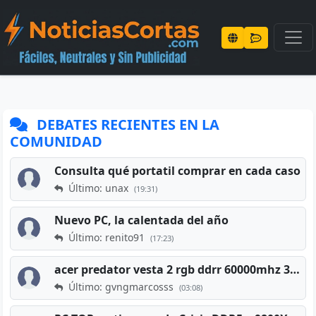
DEBATES RECIENTES EN LA
COMUNIDAD
Consulta qué portatil comprar en cada caso
Último: unax
(19:31)
Nuevo PC, la calentada del año
Último: renito91
(17:23)
acer predator vesta 2 rgb ddrr 60000mhz 32gb x2 16gb
Último: gvngmarcosss
(03:08)