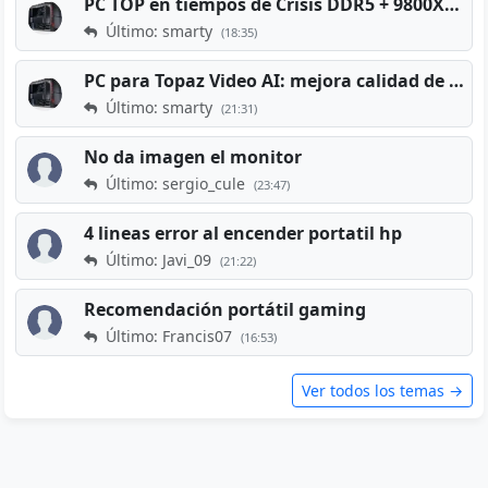
PC TOP en tiempos de Crisis DDR5 + 9800X3D + RTX 5080 [2026][2400€]
Último: smarty
(18:35)
PC para Topaz Video AI: mejora calidad de vídeos viejos
Último: smarty
(21:31)
No da imagen el monitor
Último: sergio_cule
(23:47)
4 lineas error al encender portatil hp
Último: Javi_09
(21:22)
Recomendación portátil gaming
Último: Francis07
(16:53)
Ver todos los temas →