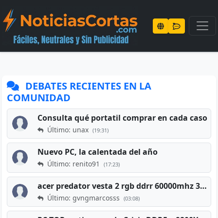
DEBATES RECIENTES EN LA
COMUNIDAD
Consulta qué portatil comprar en cada caso
Último: unax
(19:31)
Nuevo PC, la calentada del año
Último: renito91
(17:23)
acer predator vesta 2 rgb ddrr 60000mhz 32gb x2 16gb
Último: gvngmarcosss
(03:08)