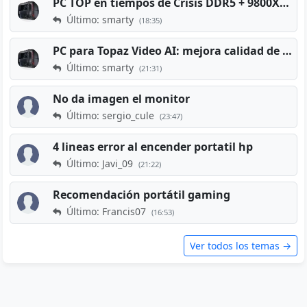
PC TOP en tiempos de Crisis DDR5 + 9800X3D + RTX 5080 [2026][2400€]
Último: smarty
(18:35)
PC para Topaz Video AI: mejora calidad de vídeos viejos
Último: smarty
(21:31)
No da imagen el monitor
Último: sergio_cule
(23:47)
4 lineas error al encender portatil hp
Último: Javi_09
(21:22)
Recomendación portátil gaming
Último: Francis07
(16:53)
Ver todos los temas →