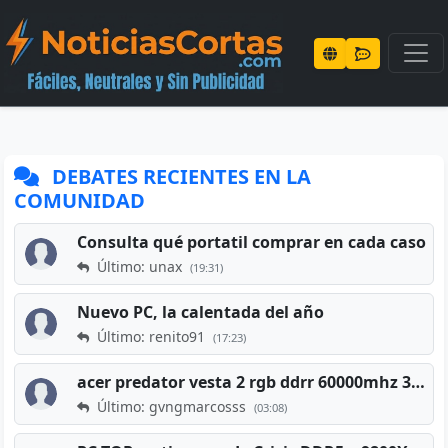
DEBATES RECIENTES EN LA
COMUNIDAD
Consulta qué portatil comprar en cada caso
Último: unax
(19:31)
Nuevo PC, la calentada del año
Último: renito91
(17:23)
acer predator vesta 2 rgb ddrr 60000mhz 32gb x2 16gb
Último: gvngmarcosss
(03:08)