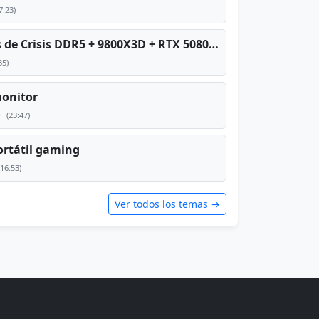
7:23)
PC TOP en tiempos de Crisis DDR5 + 9800X3D + RTX 5080 [2026][2400€]
35)
monitor
e
(23:47)
rtátil gaming
(16:53)
Ver todos los temas →