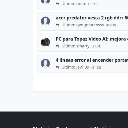
Último: unax
(19:31)
acer predator vesta 2 rgb ddrr
Último: gvngmarcosss
(03:08)
PC para Topaz Video AI: mejora 
Último: smarty
(21:31)
4 lineas error al encender porta
Último: Javi_09
(21:22)