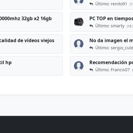
Último: renito91
(1
 60000mhz 32gb x2 16gb
Último: smarty
(18:
calidad de vídeos viejos
No da imagen el 
Último: sergio_cul
til hp
Recomendación po
Último: Francis07