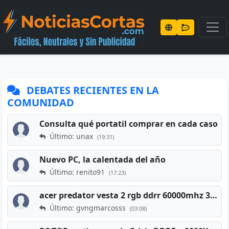
DEBATES RECIENTES EN LA
COMUNIDAD
Consulta qué portatil comprar en cada caso
Último: unax
(19:31)
Nuevo PC, la calentada del año
Último: renito91
(17:23)
acer predator vesta 2 rgb ddrr 60000mhz 32gb x2 16gb
Último: gvngmarcosss
(03:08)