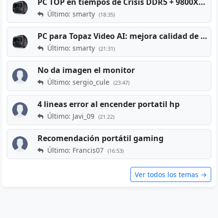
PC TOP en tiempos de Crisis DDR5 + 9800X3D + RTX 5080 [2026][2400€]
Último: smarty
(18:35)
PC para Topaz Video AI: mejora calidad de vídeos viejos
Último: smarty
(21:31)
No da imagen el monitor
Último: sergio_cule
(23:47)
4 lineas error al encender portatil hp
Último: Javi_09
(21:22)
Recomendación portátil gaming
Último: Francis07
(16:53)
Ver todos los temas →