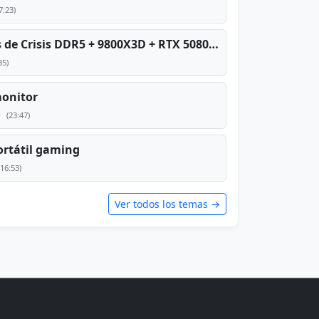
7:23)
PC TOP en tiempos de Crisis DDR5 + 9800X3D + RTX 5080 [2026][2400€]
35)
monitor
e
(23:47)
rtátil gaming
(16:53)
Ver todos los temas →