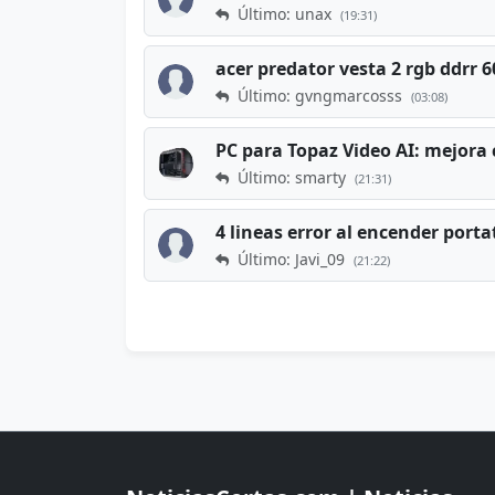
Último: unax
(19:31)
acer predator vesta 2 rgb ddrr
Último: gvngmarcosss
(03:08)
PC para Topaz Video AI: mejora 
Último: smarty
(21:31)
4 lineas error al encender porta
Último: Javi_09
(21:22)