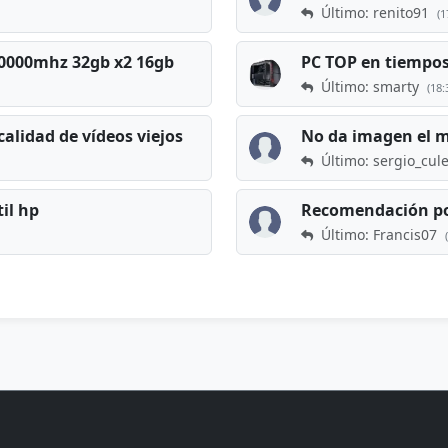
Último: renito91
(1
 60000mhz 32gb x2 16gb
Último: smarty
(18:
calidad de vídeos viejos
No da imagen el 
Último: sergio_cul
til hp
Recomendación po
Último: Francis07