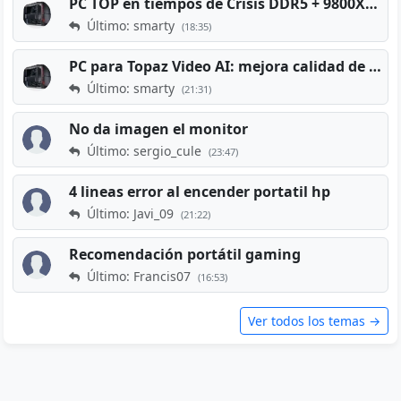
PC TOP en tiempos de Crisis DDR5 + 9800X3D + RTX 5080 [2026][2400€]
Último: smarty
(18:35)
PC para Topaz Video AI: mejora calidad de vídeos viejos
Último: smarty
(21:31)
No da imagen el monitor
Último: sergio_cule
(23:47)
4 lineas error al encender portatil hp
Último: Javi_09
(21:22)
Recomendación portátil gaming
Último: Francis07
(16:53)
Ver todos los temas →