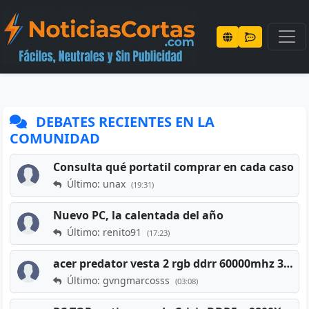
DEBATES RECIENTES EN LA
COMUNIDAD
Consulta qué portatil comprar en cada caso
Último: unax
(19:31)
Nuevo PC, la calentada del año
Último: renito91
(17:23)
acer predator vesta 2 rgb ddrr 60000mhz 32gb x2 16gb
Último: gvngmarcosss
(03:08)