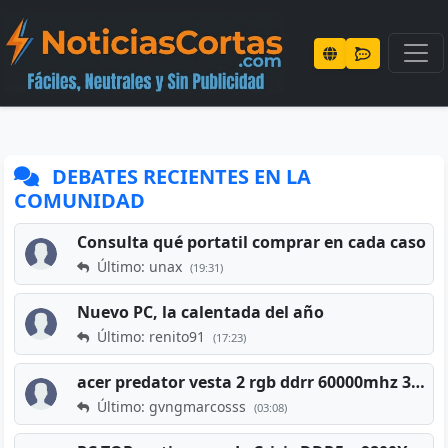
DEBATES RECIENTES EN LA
COMUNIDAD
Consulta qué portatil comprar en cada caso
Último: unax
(19:31)
Nuevo PC, la calentada del año
Último: renito91
(17:23)
acer predator vesta 2 rgb ddrr 60000mhz 32gb x2 16gb
Último: gvngmarcosss
(03:08)