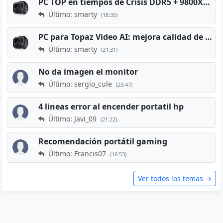
PC TOP en tiempos de Crisis DDR5 + 9800X3D + RTX 5080 [2026][2400€]
Último: smarty
(18:35)
PC para Topaz Video AI: mejora calidad de vídeos viejos
Último: smarty
(21:31)
No da imagen el monitor
Último: sergio_cule
(23:47)
4 lineas error al encender portatil hp
Último: Javi_09
(21:22)
Recomendación portátil gaming
Último: Francis07
(16:53)
Ver todos los temas →