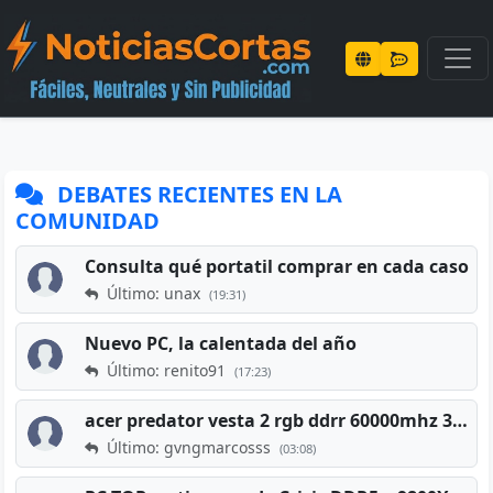
DEBATES RECIENTES EN LA
COMUNIDAD
Consulta qué portatil comprar en cada caso
Último: unax
(19:31)
Nuevo PC, la calentada del año
Último: renito91
(17:23)
acer predator vesta 2 rgb ddrr 60000mhz 32gb x2 16gb
Último: gvngmarcosss
(03:08)