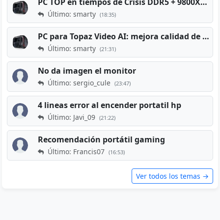
PC TOP en tiempos de Crisis DDR5 + 9800X3D + RTX 5080 [2026][2400€]
Último: smarty
(18:35)
PC para Topaz Video AI: mejora calidad de vídeos viejos
Último: smarty
(21:31)
No da imagen el monitor
Último: sergio_cule
(23:47)
4 lineas error al encender portatil hp
Último: Javi_09
(21:22)
Recomendación portátil gaming
Último: Francis07
(16:53)
Ver todos los temas →