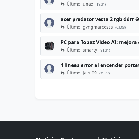
Último: unax
(19:31)
acer predator vesta 2 rgb ddrr
Último: gvngmarcosss
(03:08)
PC para Topaz Video AI: mejora 
Último: smarty
(21:31)
4 lineas error al encender porta
Último: Javi_09
(21:22)