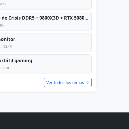
7:23)
PC TOP en tiempos de Crisis DDR5 + 9800X3D + RTX 5080 [2026][2400€]
35)
monitor
e
(23:47)
rtátil gaming
(16:53)
Ver todos los temas →