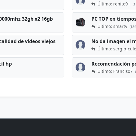
Último: renito91
(1
 60000mhz 32gb x2 16gb
Último: smarty
(18:
calidad de vídeos viejos
No da imagen el 
Último: sergio_cul
til hp
Recomendación po
Último: Francis07