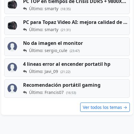
PC TOP en tiempos de Crisis DDR5 + 9800X3D + RTX 5080 [2026][2400€]
Último: smarty
(18:35)
PC para Topaz Video AI: mejora calidad de vídeos viejos
Último: smarty
(21:31)
No da imagen el monitor
Último: sergio_cule
(23:47)
4 lineas error al encender portatil hp
Último: Javi_09
(21:22)
Recomendación portátil gaming
Último: Francis07
(16:53)
Ver todos los temas →