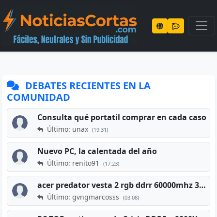
DEBATES RECIENTES EN LA
COMUNIDAD
Consulta qué portatil comprar en cada caso
Último: unax
(19:31)
Nuevo PC, la calentada del año
Último: renito91
(17:23)
acer predator vesta 2 rgb ddrr 60000mhz 32gb x2 16gb
Último: gvngmarcosss
(03:08)